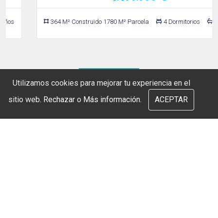
364 M² Construido 1780 M² Parcela
4 Dormitorios
5 Baños
VER TODO
Utilizamos cookies para mejorar tu experiencia en el
sitio web.
Rechazar
o
Más información.
ACEPTAR